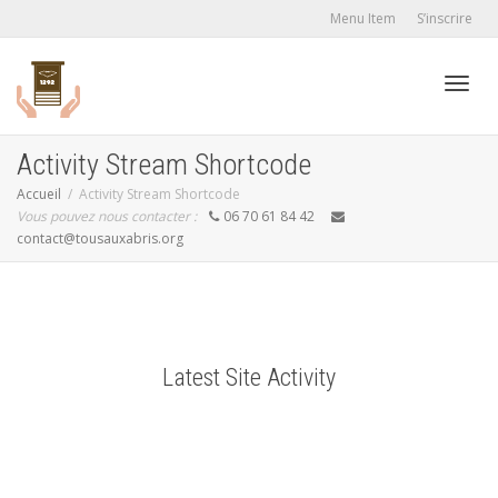
Menu Item
S’inscrire
Active
Activity Stream Shortcode
Accueil
Activity Stream Shortcode
Vous pouvez nous contacter :
06 70 61 84 42
navig
contact@tousauxabris.org
Latest Site Activity