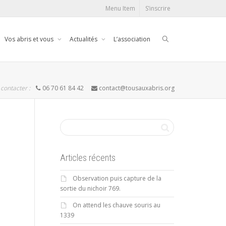
Menu Item
S’inscrire
Vos abris et vous
Actualités
L’association
contacter :
06 70 61 84 42
contact@tousauxabris.org
Articles récents
Observation puis capture de la
sortie du nichoir 769.
On attend les chauve souris au
1339