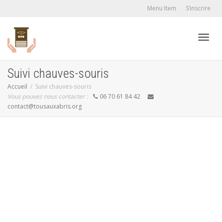
Menu Item
S’inscrire
Active
Suivi chauves-souris
Accueil
Suivi chauves-souris
Vous pouvez nous contacter :
06 70 61 84 42
navig
contact@tousauxabris.org