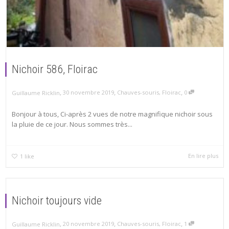
Nichoir 586, Floirac
,
,
,
30 novembre 2019
Chauves-souris
,
Floirac
0
Guillaume Ricklin
Bonjour à tous, Ci-après 2 vues de notre magnifique nichoir sous
la pluie de ce jour. Nous sommes très...
En lire plus
1
like
Nichoir toujours vide
,
,
,
20 novembre 2019
Chauves-souris
,
Floirac
1
Guillaume Ricklin