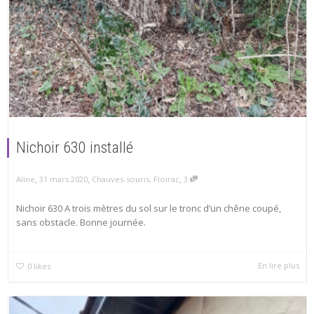
Nichoir 630 installé
,
,
,
31 mars 2020
Chauves-souris
,
Floirac
3
Aline
Nichoir 630 A trois mètres du sol sur le tronc d’un chêne coupé,
sans obstacle. Bonne journée.
En lire plus
0
likes