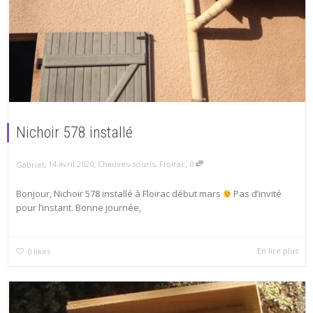
Nichoir 578 installé
,
,
,
14 avril 2020
Chauves-souris
,
Floirac
0
Gabriel
Bonjour, Nichoir 578 installé à Floirac début mars
Pas d’invité
pour l’instant. Bonne journée,
En lire plus
0
likes