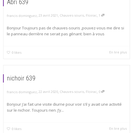
Abri 639
,
,
,
23 avril 2021
Chauves-souris
,
Floirac
1
francis dominguez
Bonjour Toujours pas de chauves-souris ,pouvez-vous me dire si
le panneau derrière ne serait pas génant. bien à vous
En lire plus
0
likes
nichoir 639
,
,
,
22 avril 2020
Chauves-souris
,
Floirac
0
francis dominguez
Bonjour j’ai fait une visite diurne pour voir s’il y avait une activité
sur le nichoir. Toujours rien. J’y...
En lire plus
0
likes