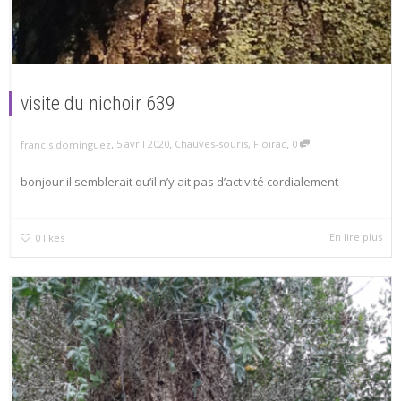
visite du nichoir 639
,
,
,
5 avril 2020
Chauves-souris
,
Floirac
0
francis dominguez
bonjour il semblerait qu’il n’y ait pas d’activité cordialement
En lire plus
0
likes