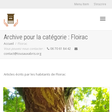
Menu Item
S’inscrire
Active
Archive pour la catégorie : Floirac
Accueil
Floirac
Vous pouvez nous contacter :
06 70 61 84 42
navig
contact@tousauxabris.org
Articles écrits par les habitants de Floirac