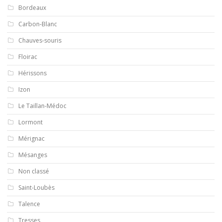
Bordeaux
Carbon-Blanc
Chauves-souris
Floirac
Hérissons
Izon
Le Taillan-Médoc
Lormont
Mérignac
Mésanges
Non classé
Saint-Loubès
Talence
Tresses