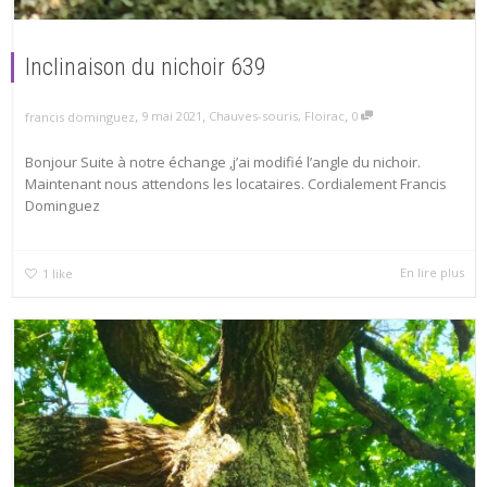
Inclinaison du nichoir 639
,
,
,
9 mai 2021
Chauves-souris
,
Floirac
0
francis dominguez
Bonjour Suite à notre échange ,j’ai modifié l’angle du nichoir.
Maintenant nous attendons les locataires. Cordialement Francis
Dominguez
En lire plus
1
like