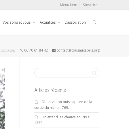
Menu Item
S’inscrire
Vos abris et vous
Actualités
L’association
contacter :
06 70 61 84 42
contact@tousauxabris.org
Articles récents
Observation puis capture de la
sortie du nichoir 769.
On attend les chauve souris au
1339