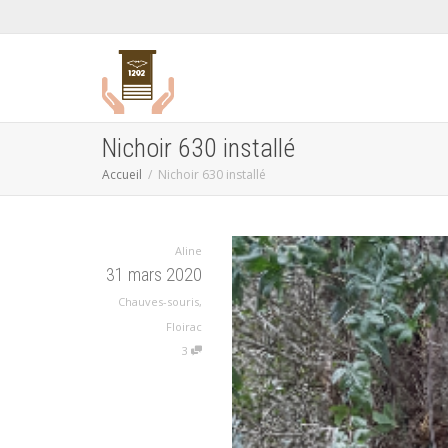
Nichoir 630 installé
Accueil
Nichoir 630 installé
Aline
31 mars 2020
Chauves-souris
,
Floirac
3