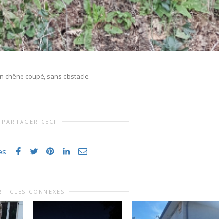
’un chêne coupé, sans obstacle.
PARTAGER CECI
es
RTICLES CONNEXES