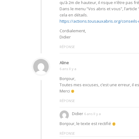
qu’à 2m de hauteur, il risque n’être pas f
Dans le menu “Vos abris et vous”, l’articl
cela en détails.
https://actions.tousauxabris.org/conseils-
Cordialement,
Didier
RÉPONSE
Aline
6 ans Il y a
Bonjour,
Toutes mes excuses, c’est une erreur, il es
Merci
RÉPONSE
Didier
6 ans Il y a
Bonjour, le texte est rectifié
RÉPONSE