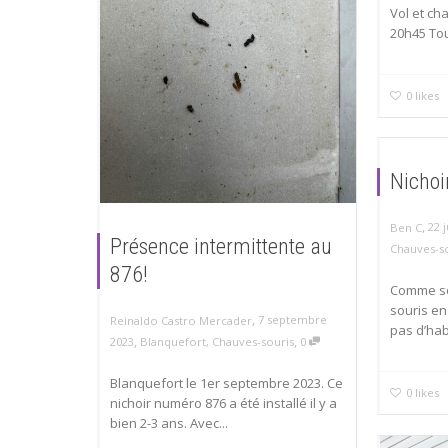
Vol et ch
20h45 Tou
0
likes
Nichoi
,
22 j
Ben C
Présence intermittente au
Chauves-s
876!
Comme so
souris en
,
7 septembre
Reinaldo Castro Mercader
pas d’hab
,
,
2023
Blanquefort
,
Chauves-souris
0
Blanquefort le 1er septembre 2023. Ce
0
likes
nichoir numéro 876 a été installé il y a
bien 2-3 ans. Avec...