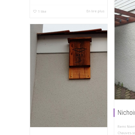
En lire plus
1
like
Nichoi
Remi Nie
Chauves-s