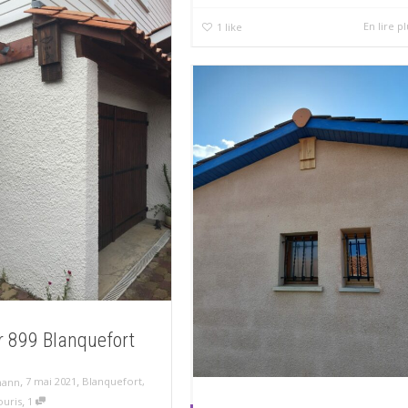
En lire p
1
like
r 899 Blanquefort
,
,
7 mai 2021
Blanquefort
,
mann
,
ouris
1