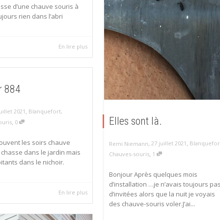
asse d’une chauve souris à
jours rien dans l’abri
En lire plus
r 884
,
uillet 2021
Blanquefort
,
Elles sont là.
,
ouris
0
uvent les soirs chauve
,
,
27 juillet 2021
Blanquefor
Remi Niemann
 chasse dans le jardin mais
,
Chauves-souris
1
itants dans le nichoir.
Bonjour Après quelques mois
d’installation …je n’avais toujours pa
En lire plus
d’invitées alors que la nuit je voyais
des chauve-souris voler.J’ai...