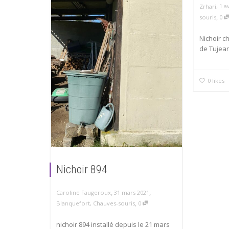
,
1 a
Zrhari
,
souris
0
Nichoir c
de Tujean
0
likes
Nichoir 894
,
,
31 mars 2021
Caroline Faugeroux
,
Blanquefort
,
Chauves-souris
0
nichoir 894 installé depuis le 21 mars