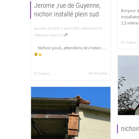
Jerome ,rue de Guyenne,
Bonjour 
nichoir installé plein sud
installati
2,5 mètre
,
,
2 avril 2021
Blanquefort
,
Jerome LE ROY
,
Chauves-souris
0
0
likes
Nichoir posé, attendons les hotes ….
En lire plus
0
likes
nichoi