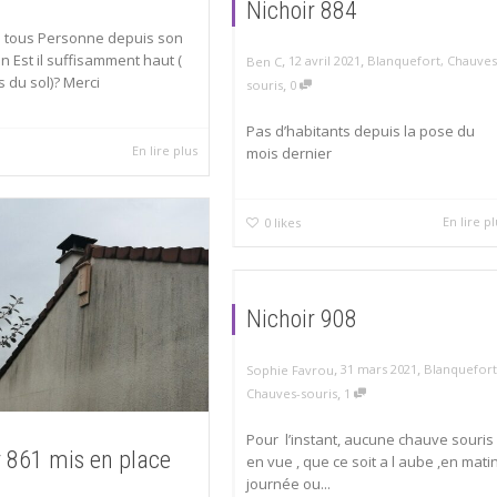
Nichoir 884
à tous Personne depuis son
on Est il suffisamment haut (
,
,
12 avril 2021
Blanquefort
,
Chauves
Ben C
s du sol)? Merci
,
souris
0
Pas d’habitants depuis la pose du
En lire plus
mois dernier
En lire p
0
likes
Nichoir 908
,
,
31 mars 2021
Blanquefort
Sophie Favrou
,
Chauves-souris
1
Pour l’instant, aucune chauve souris
r 861 mis en place
en vue , que ce soit a l aube ,en matin
journée ou...