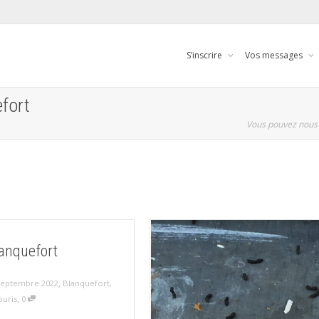
S’inscrire
Vos messages
efort
Vous pouvez nous 
anquefort
,
septembre 2022
Blanquefort
,
,
ouris
0