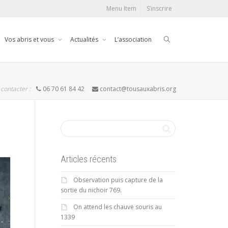
Menu Item
S’inscrire
Vos abris et vous
Actualités
L’association
contacter :
06 70 61 84 42
contact@tousauxabris.org
Articles récents
Observation puis capture de la
sortie du nichoir 769.
On attend les chauve souris au
1339