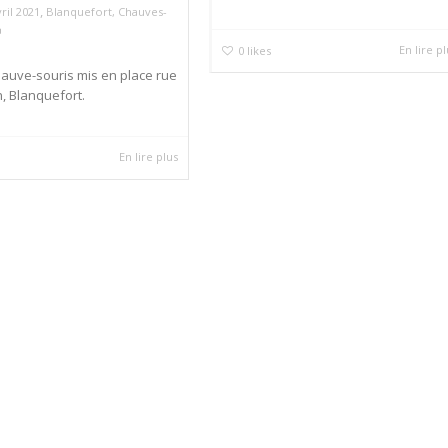
,
vril 2021
Blanquefort
,
Chauves-
En lire p
0
likes
hauve-souris mis en place rue
, Blanquefort.
En lire plus