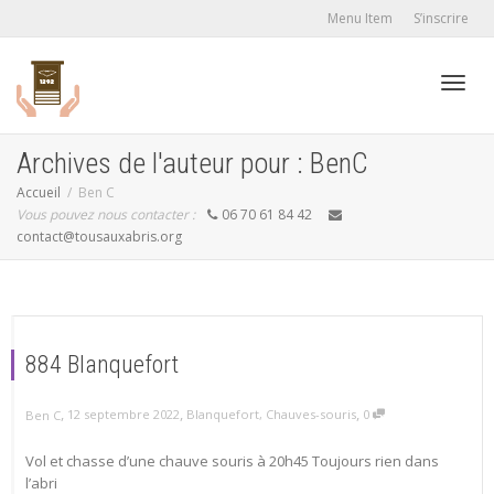
Menu Item
S’inscrire
Active
Archives de l'auteur pour : BenC
Accueil
Ben C
Vous pouvez nous contacter :
06 70 61 84 42
navig
contact@tousauxabris.org
884 Blanquefort
,
,
,
12 septembre 2022
Blanquefort
,
Chauves-souris
0
Ben C
Vol et chasse d’une chauve souris à 20h45 Toujours rien dans
l’abri