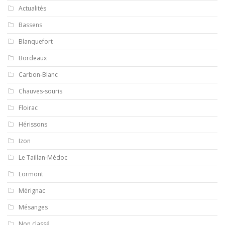
Actualités
Bassens
Blanquefort
Bordeaux
Carbon-Blanc
Chauves-souris
Floirac
Hérissons
Izon
Le Taillan-Médoc
Lormont
Mérignac
Mésanges
Non classé