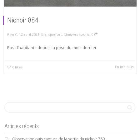
Nichoir 884
,
,
,
12 avril 2021
Blanquefort
,
Chauves-souris
0
Ben C
Pas d’habitants depuis la pose du mois dernier
En lire plus
0
likes
Articles récents
Observation puis capture de la sortie du nichoir 769.