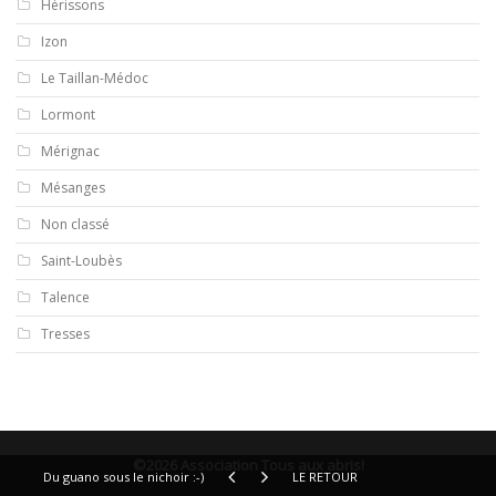
Hérissons
Izon
Le Taillan-Médoc
Lormont
Mérignac
Mésanges
Non classé
Saint-Loubès
Talence
Tresses
©2026 Association Tous aux abris!
Du guano sous le nichoir :-)
LE RETOUR