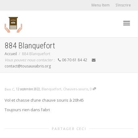
Menu Item
S’inscrire
Active
884 Blanquefort
Accueil
884 Blanquefort
Vous pouvez nous contacter :
06 70 61 84 42
navig
contact@tousauxabris.org
,
,
,
Blanquefort
,
Chauves-souris
0
Ben C
12 septembre 2022
Vol et chasse d’une chauve souris à 20h45
Toujours rien dans l’abri
PARTAGER CECI