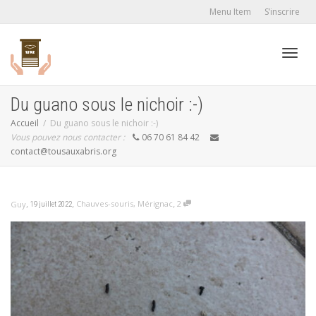
Menu Item
S’inscrire
Active
Du guano sous le nichoir :-)
Accueil
Du guano sous le nichoir :-)
Vous pouvez nous contacter :
06 70 61 84 42
navig
contact@tousauxabris.org
,
,
,
Chauves-souris
,
Mérignac
2
Guy
19 juillet 2022