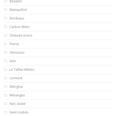
Bassens
Blanquefort
Bordeaux
Carbon-Blanc
Chauves-souris
Floirac
Hérissons
Izon
Le Taillan-Médoc
Lormont
Mérignac
Mésanges
Non classé
Saint-Loubès