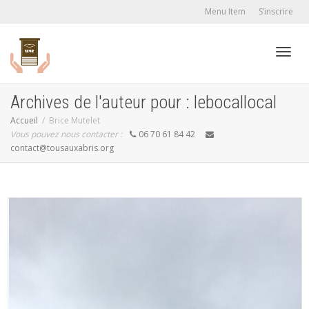
Menu Item
S’inscrire
Active
Archives de l'auteur pour : lebocallocal
Accueil
Brice Mutelet
Vous pouvez nous contacter :
06 70 61 84 42
navig
contact@tousauxabris.org