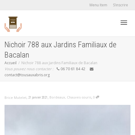
Menu Item
S’inscrire
Active
Nichoir 788 aux Jardins Familiaux de
Bacalan
navig
Accueil
Nichoir 788 aux Jardins Familiaux de Bacalan
Vous pouvez nous contacter :
06 70 61 84 42
contact@tousauxabris.org
,
,
,
Bordeaux
,
Chauves-souris
0
Brice Mutelet
21 janvier 2021