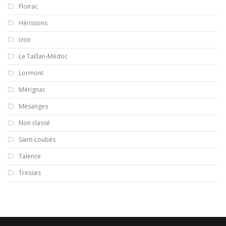
Floirac
Hérissons
Izon
Le Taillan-Médoc
Lormont
Mérignac
Mésanges
Non classé
Saint-Loubès
Talence
Tresses