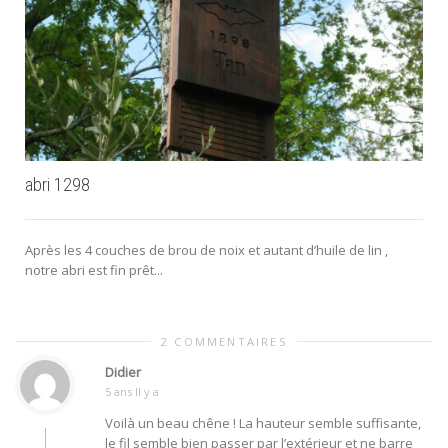
abri 1298
Après les 4 couches de brou de noix et autant d’huile de lin ,
notre abri est fin prêt...
2 COMMENTAIRES
Didier
5 ans Il y a
Voilà un beau chêne ! La hauteur semble suffisante,
le fil semble bien passer par l’extérieur et ne barre