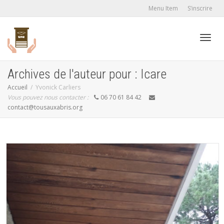
Menu Item
S’inscrire
Active
Archives de l'auteur pour : Icare
Accueil
Yvonick Carliers
Vous pouvez nous contacter :
06 70 61 84 42
navig
contact@tousauxabris.org