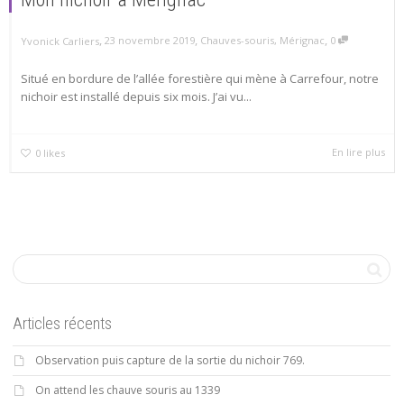
,
,
,
23 novembre 2019
Chauves-souris
,
Mérignac
0
Yvonick Carliers
Situé en bordure de l’allée forestière qui mène à Carrefour, notre
nichoir est installé depuis six mois. J’ai vu...
En lire plus
0
likes
Articles récents
Observation puis capture de la sortie du nichoir 769.
On attend les chauve souris au 1339