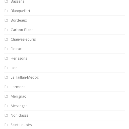
Bassens
Blanquefort
Bordeaux
Carbon-Blanc
Chauves-souris
Floirac
Hérissons
Izon
Le Taillan-Médoc
Lormont
Mérignac
Mésanges
Non classé
Saint-Loubès