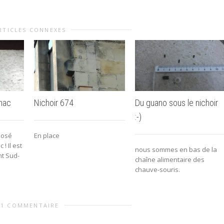
RTICLES CONNEXES
nac
Nichoir 674
Du guano sous le nichoir
:-)
 posé
En place
 ! Il est
nous sommes en bas de la
nt Sud-
chaîne alimentaire des
chauve-souris.
1 COMMENTAIRE