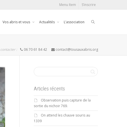
Menu Item
S’inscrire
Vos abris et vous
Actualités
L’association
contacter :
06 70 61 84 42
contact@tousauxabris.org
Articles récents
Observation puis capture de la
sortie du nichoir 769.
On attend les chauve souris au
1339