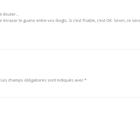
nt douter…
écraser le guano entre vos doigts. Si c’est friable, c’est OK. Sinon, ce sera
Les champs obligatoires sont indiqués avec
*