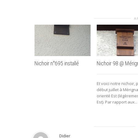
A
Nichoir n°695 installé
Nichoir 98 @ Mérig
Et voici notre nichoir,
début juillet à Mérignac
orienté Est (légèreme
Est). Par rapport aux...
Didier