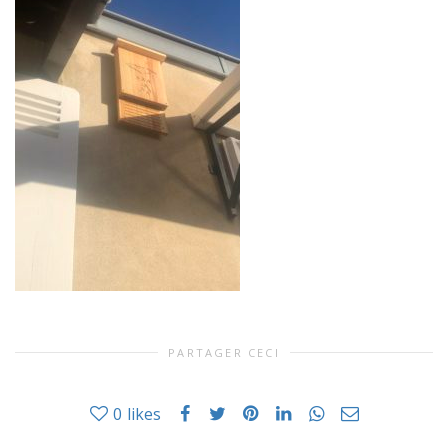
PARTAGER CECI
0
likes