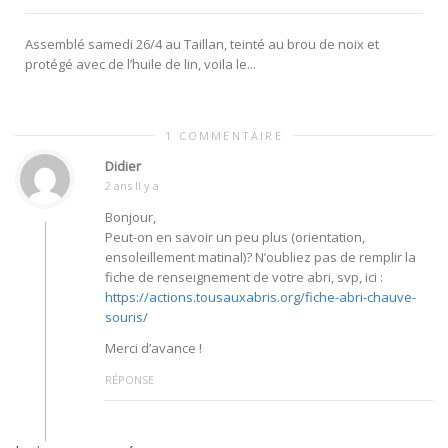
Assemblé samedi 26/4 au Taillan, teinté au brou de noix et
protégé avec de l’huile de lin, voila le...
1 COMMENTAIRE
Didier
2 ans Il y a
Bonjour,
Peut-on en savoir un peu plus (orientation,
ensoleillement matinal)? N’oubliez pas de remplir la
fiche de renseignement de votre abri, svp, ici :
https://actions.tousauxabris.org/fiche-abri-chauve-
souris/
Merci d’avance !
RÉPONSE