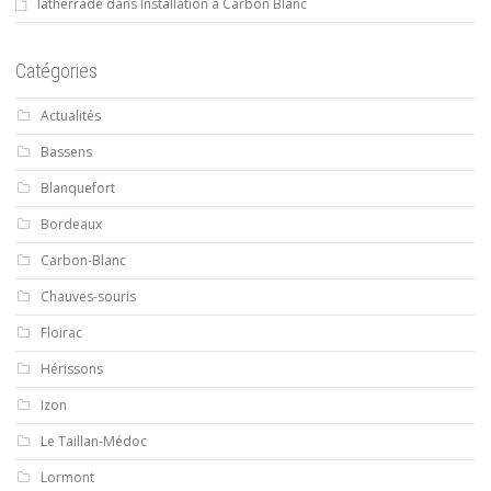
latherrade
dans
Installation à Carbon Blanc
Catégories
Actualités
Bassens
Blanquefort
Bordeaux
Carbon-Blanc
Chauves-souris
Floirac
Hérissons
Izon
Le Taillan-Médoc
Lormont