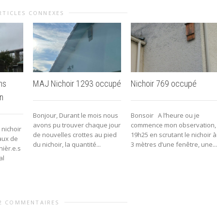
RTICLES CONNEXES
ins
MAJ Nichoir 1293 occupé
Nichoir 769 occupé
n
Bonjour, Durant le mois nous
Bonsoir A l’heure ou je
avons pu trouver chaque jour
commence mon observation,
 nichoir
de nouvelles crottes au pied
19h25 en scrutant le nichoir à
iaux de
du nichoir, la quantité...
3 mètres d’une fenêtre, une...
nièr.e.s
al
2 COMMENTAIRES