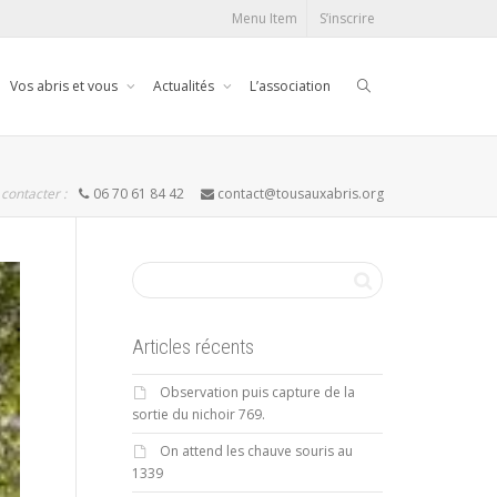
Menu Item
S’inscrire
Vos abris et vous
Actualités
L’association
contacter :
06 70 61 84 42
contact@tousauxabris.org
Articles récents
Observation puis capture de la
sortie du nichoir 769.
On attend les chauve souris au
1339