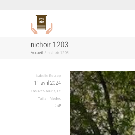
nichoir 1203
Accueil
nichoir 1203
Isabelle Roscop
11 avril 2024
Chauves-souris
,
Le
Taillan-Médoc
2