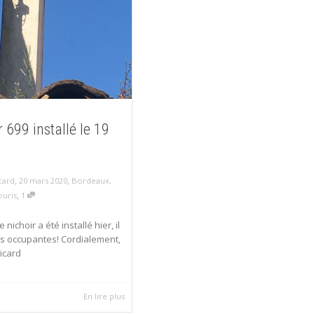
 699 installé le 19
,
,
20 mars 2020
Bordeaux
,
card
,
ouris
1
e nichoir a été installé hier, il
s occupantes! Cordialement,
icard
En lire plus