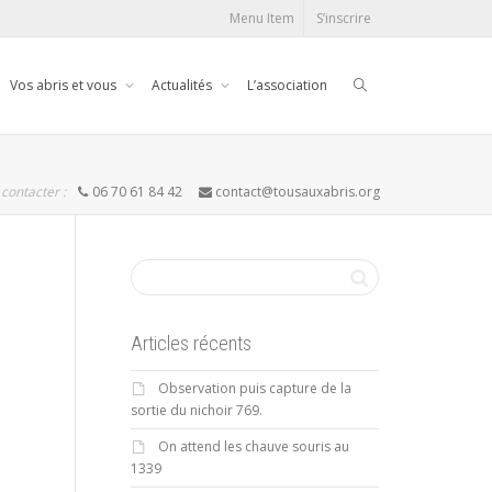
Menu Item
S’inscrire
Vos abris et vous
Actualités
L’association
contacter :
06 70 61 84 42
contact@tousauxabris.org
Articles récents
Observation puis capture de la
sortie du nichoir 769.
On attend les chauve souris au
1339