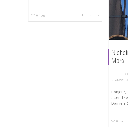
En lire plus
0
likes
Nichoir
Mars
Damien Ri
Chauves-s
Bonjour, l
attend se
Damien R
0
likes