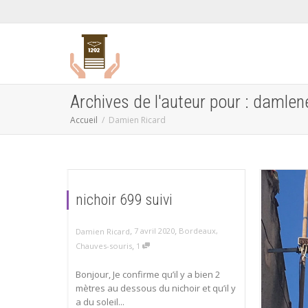
Archives de l'auteur pour : damlen
Accueil
Damien Ricard
nichoir 699 suivi
,
,
7 avril 2020
Bordeaux
,
Damien Ricard
,
Chauves-souris
1
Bonjour, Je confirme qu’il y a bien 2
mètres au dessous du nichoir et qu’il y
a du soleil...