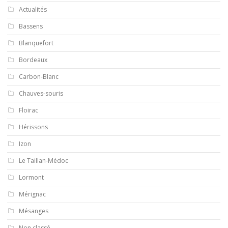
Actualités
Bassens
Blanquefort
Bordeaux
Carbon-Blanc
Chauves-souris
Floirac
Hérissons
Izon
Le Taillan-Médoc
Lormont
Mérignac
Mésanges
Non classé