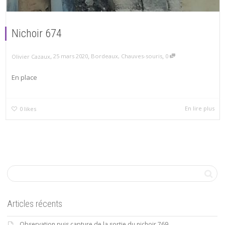
Nichoir 674
,
,
,
25 mars 2020
Bordeaux
,
Chauves-souris
0
Olivier Cazaux
En place
En lire plus
0
likes
Articles récents
Observation puis capture de la sortie du nichoir 769.