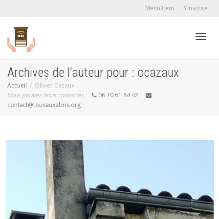
Menu Item
S’inscrire
Active
Archives de l'auteur pour : ocazaux
Accueil
Olivier Cazaux
Vous pouvez nous contacter :
06 70 61 84 42
navig
contact@tousauxabris.org