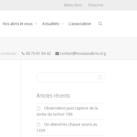
Menu Item
S’inscrire
Vos abris et vous
Actualités
L’association
contacter :
06 70 61 84 42
contact@tousauxabris.org
Articles récents
Observation puis capture de la
sortie du nichoir 769.
On attend les chauve souris au
1339