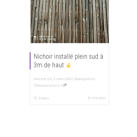
Nichoir installé plein sud à
3m de haut
,
,
3 mars 2021
Blanquefort
,
Vincent Gil
,
Chauves-souris
0
En lire plus
0
likes