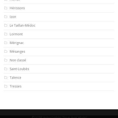
Hérissons
Izon
Le Taillan-Médoc
Lormont
Mérignac
Mésanges
Non classé
Saint-Loubès
Talence
Tresses
©2026 Association Tous aux abris!