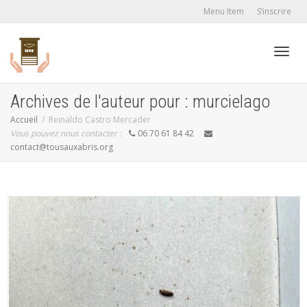
Menu Item
S’inscrire
Active
Archives de l'auteur pour : murcielago
Accueil
Reinaldo Castro Mercader
Vous pouvez nous contacter :
06 70 61 84 42
navig
contact@tousauxabris.org