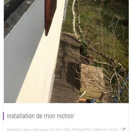
installation de mon nichoir
,
,
,
11 mars 2021
Blanquefort
,
Chauves-souris
1
Reinaldo Castro Mercader