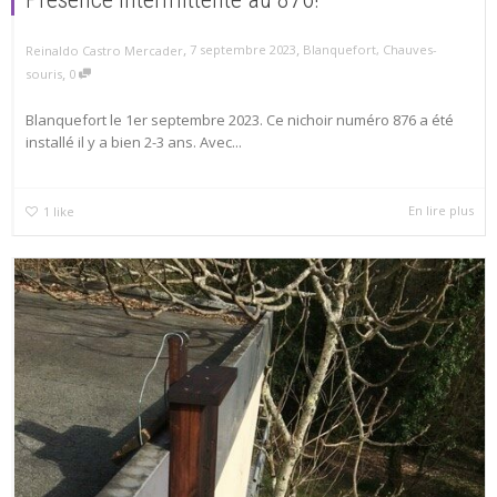
,
,
7 septembre 2023
Blanquefort
,
Chauves-
Reinaldo Castro Mercader
,
souris
0
Blanquefort le 1er septembre 2023. Ce nichoir numéro 876 a été
installé il y a bien 2-3 ans. Avec...
En lire plus
1
like