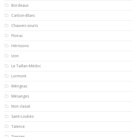
Bordeaux
Carbon-Blanc
Chauves-souris
Floirac
Hérissons
Izon
Le Taillan-Médoc
Lormont
Mérignac
Mésanges
Non classé
Saint-Loubès
Talence
Tresses