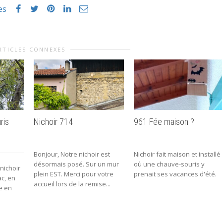
es
RTICLES CONNEXES
ris
Nichoir 714
961 Fée maison ?
Bonjour, Notre nichoir est
Nichoir fait maison et installé
désormais posé. Sur un mur
où une chauve-souris y
 nichoir
plein EST. Merci pour votre
prenait ses vacances d'été.
ac, en
accueil lors de la remise...
e en