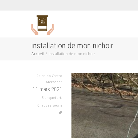
installation de mon nichoir
Accueil
installation de mon nichoir
Reinaldo Castro
Mercader
11 mars 2021
Blanquefort
,
Chauves-souris
1