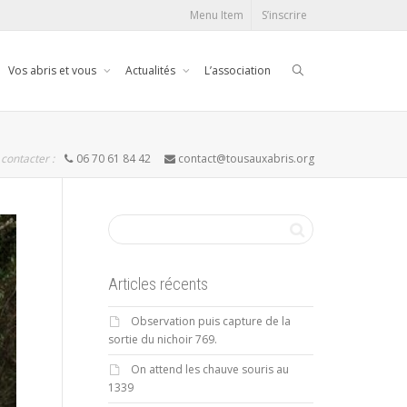
Menu Item
S’inscrire
Vos abris et vous
Actualités
L’association
contacter :
06 70 61 84 42
contact@tousauxabris.org
Articles récents
Observation puis capture de la
sortie du nichoir 769.
On attend les chauve souris au
1339