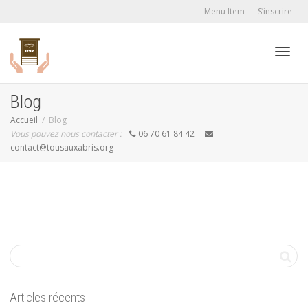
Menu Item
S’inscrire
Active
Blog
Accueil
Blog
Vous pouvez nous contacter :
06 70 61 84 42
navig
contact@tousauxabris.org
Articles récents