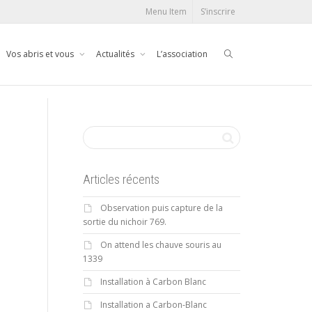
Menu Item
S’inscrire
Vos abris et vous
Actualités
L’association
Articles récents
Observation puis capture de la
sortie du nichoir 769.
On attend les chauve souris au
1339
Installation à Carbon Blanc
Installation a Carbon-Blanc