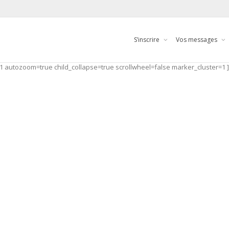
S’inscrire
Vos messages
ozoom=true child_collapse=true scrollwheel=false marker_cluster=1 ]