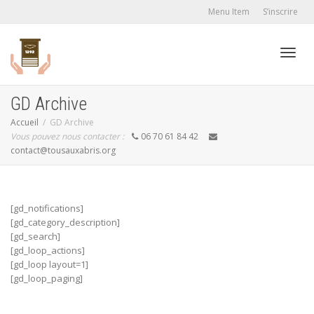
Menu Item
S’inscrire
Active
GD Archive
Accueil
GD Archive
Vous pouvez nous contacter :
06 70 61 84 42
navig
contact@tousauxabris.org
[gd_notifications]
[gd_category_description]
[gd_search]
[gd_loop_actions]
[gd_loop layout=1]
[gd_loop_paging]