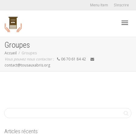
Menu Item
S’inscrire
Active
Groupes
Accueil
Groupes
Vous pouvez nous contacter :
06 70 61 84 42
navig
contact@tousauxabris.org
Articles récents