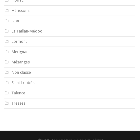
Floirac
Hérissons
Izon
Le Taillan-Médoc
Lormont
Mérignac
Mésanges
Non classé
Saint-Loubès
Talence
Tresses