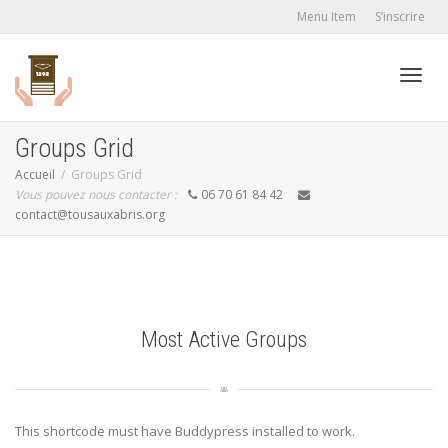
Menu Item
S’inscrire
Active
Groups Grid
Accueil
Groups Grid
Vous pouvez nous contacter :
06 70 61 84 42
navig
contact@tousauxabris.org
Most Active Groups
This shortcode must have Buddypress installed to work.