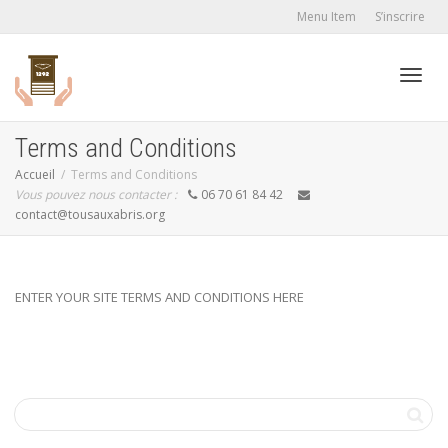
Menu Item
S’inscrire
Active
Terms and Conditions
Accueil
Terms and Conditions
Vous pouvez nous contacter :
06 70 61 84 42
navig
contact@tousauxabris.org
ENTER YOUR SITE TERMS AND CONDITIONS HERE