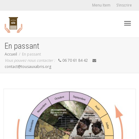
Menu Item
S’inscrire
Active
En passant
Accueil
En passant
Vous pouvez nous contacter :
06 70 61 84 42
navig
contact@tousauxabris.org