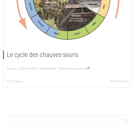
Le cycle des chauves-souris
,
,
,
19 avril 2019
Actualités
,
Chauves-souris
0
Didier
En lire plus
0
likes