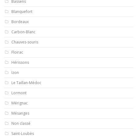
Bassens
Blanquefort
Bordeaux
Carbon-Blanc
Chauves-souris
Floirac
Hérissons
Izon
Le Taillan-Médoc
Lormont
Mérignac
Mésanges
Non classé
Saint-Loubès