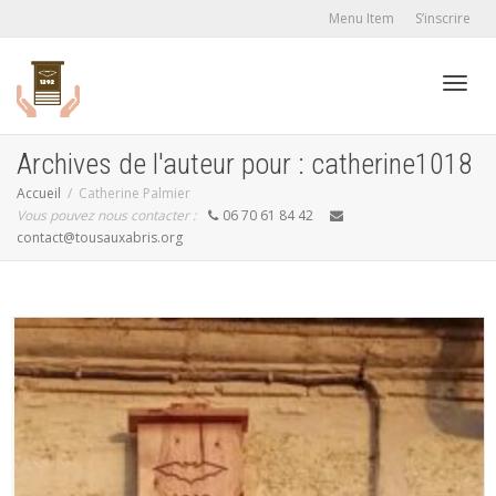
Menu Item
S’inscrire
Active
Archives de l'auteur pour : catherine1018
Accueil
Catherine Palmier
Vous pouvez nous contacter :
06 70 61 84 42
navig
contact@tousauxabris.org