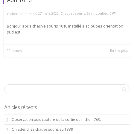
,
,
,
27 mars 2022
Chauves-souris
,
Saint-Loubès
0
Catherine Palmier
Bonjour abris chauve souris 1018 installé a st loubes orientation
sud est
En lire plus
0
likes
Articles récents
Observation puis capture de la sortie du nichoir 769.
On attend les chauve souris au 1339