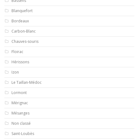
Bassens
Blanquefort
Bordeaux
Carbon-Blanc
Chauves-souris
Floirac
Hérissons
Izon
Le Taillan-Médoc
Lormont
Mérignac
Mésanges
Non classé
Saint-Loubès