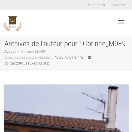
Menu Item
S’inscrire
Active
Archives de l'auteur pour : Corinne_M089
Accueil
Corinne MORIN
Vous pouvez nous contacter :
06 70 61 84 42
navig
contact@tousauxabris.org