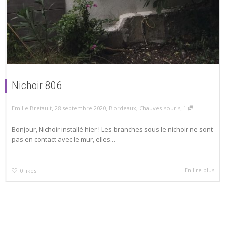
Nichoir 806
,
,
,
28 septembre 2020
Bordeaux
,
Chauves-souris
1
Emilie Bretault
Bonjour, Nichoir installé hier ! Les branches sous le nichoir ne sont
pas en contact avec le mur, elles...
En lire plus
0
likes