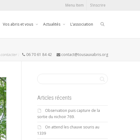
Menu Item
S’inscrire
Vos abris et vous
Actualités
L’association
contacter :
06 70 61 84 42
contact@tousauxabris.org
Articles récents
Observation puis capture de la
sortie du nichoir 769.
On attend les chauve souris au
1339