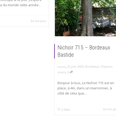
ura du monde cette année...
En lire plus
Nichoir 715 – Bordeaux
Bastide
,
,
22 juin 2020
Bordeaux
,
Chauves-
Lucos
,
souris
0
Bonjour à tous, Le Nichoir 715 est en
place, à 4m, dans un marronnier, à
côté de celui que...
En lire p
2
likes