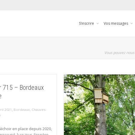
S’inscrire
Vos messages
Vous pouvez nous 
r 715 – Bordeaux
e
,
ril 2021
Bordeaux
,
Chauves-
Nichoir en place depuis 2020,
inoccupé à ce jour. J’espère