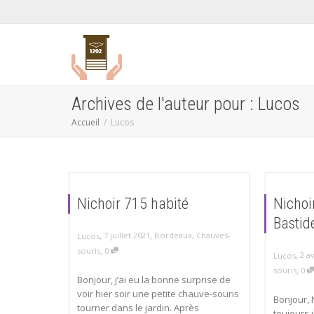
Archives de l'auteur pour : Lucos
Accueil
Lucos
Nichoir 715 habité
Nichoi
Bastid
,
,
7 juillet 2021
Bordeaux
,
Chauves-
Lucos
,
souris
0
,
2 av
Lucos
,
souris
0
Bonjour, j’ai eu la bonne surprise de
voir hier soir une petite chauve-souris
Bonjour, 
tourner dans le jardin. Après
toujours 