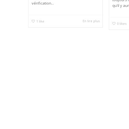
vérification...
qu’il y a
En lire plus
1
like
0
likes