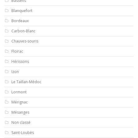
Bassens
Blanquefort
Bordeaux
Carbon-Blanc
Chauves-souris
Floirac
Hérissons
Izon
Le Taillan-Médoc
Lormont
Mérignac
Mésanges
Non classé
Saint-Loubès