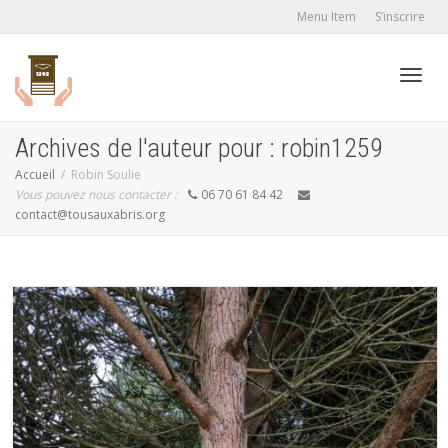
Menu Item
S’inscrire
Active
Archives de l'auteur pour : robin1259
Accueil
Robin Soulie
Vous pouvez nous contacter :
06 70 61 84 42
navig
contact@tousauxabris.org