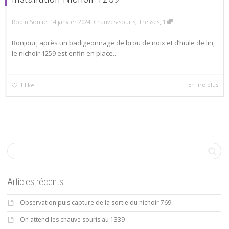
,
,
,
14 janvier 2024
Chauves-souris
,
Tresses
1
Robin Soulie
Bonjour, après un badigeonnage de brou de noix et d’huile de lin,
le nichoir 1259 est enfin en place...
En lire plus
1
like
Articles récents
Observation puis capture de la sortie du nichoir 769.
On attend les chauve souris au 1339