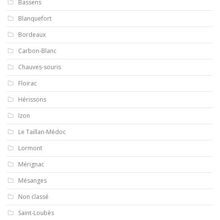
Bassens
Blanquefort
Bordeaux
Carbon-Blanc
Chauves-souris
Floirac
Hérissons
Izon
Le Taillan-Médoc
Lormont
Mérignac
Mésanges
Non classé
Saint-Loubès