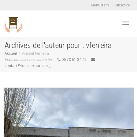
Menu Item
S’inscrire
Active
Archives de l'auteur pour : vferreira
Accueil
Vincent Ferreira
Vous pouvez nous contacter :
06 70 61 84 42
navig
contact@tousauxabris.org