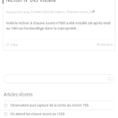
,
,
,
14 mars 2020
Bordeaux
,
Chauves-souris
0
Vincent Ferreira
Voilà le nichoir à chauve souris n°693 a été installé cet après-midi
au 144 rue Fondaudège dans la copropriété...
En lire plus
1
like
Articles récents
Observation puis capture de la sortie du nichoir 769.
On attend les chauve souris au 1339