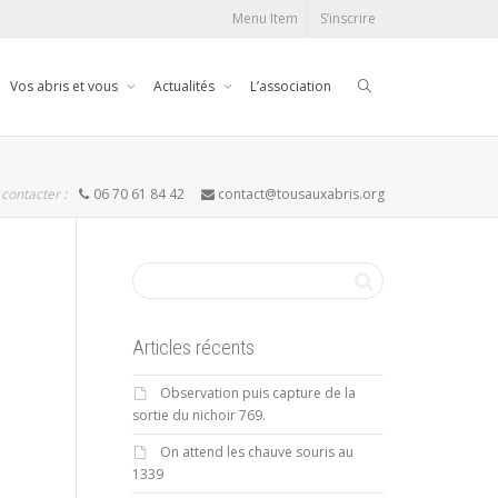
Menu Item
S’inscrire
Vos abris et vous
Actualités
L’association
contacter :
06 70 61 84 42
contact@tousauxabris.org
Articles récents
Observation puis capture de la
sortie du nichoir 769.
On attend les chauve souris au
1339