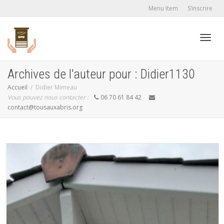
Menu Item
S’inscrire
Active
Archives de l'auteur pour : Didier1130
Accueil
Didier Mimeau
Vous pouvez nous contacter :
06 70 61 84 42
navig
contact@tousauxabris.org