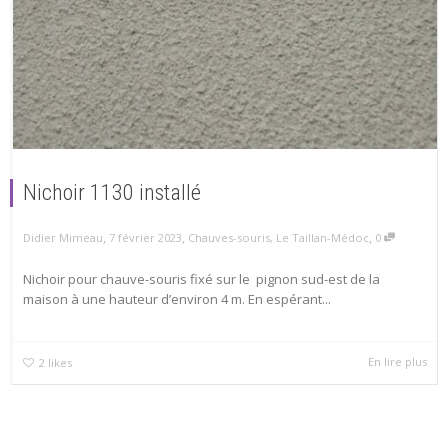
Nichoir 1130 installé
,
,
,
7 février 2023
Chauves-souris
,
Le Taillan-Médoc
0
Didier Mimeau
Nichoir pour chauve-souris fixé sur le pignon sud-est de la
maison à une hauteur d’environ 4 m. En espérant...
En lire plus
2
likes