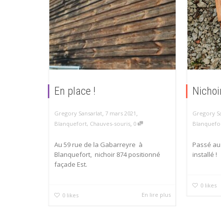
En place !
Nichoir
,
,
7 mars 2021
Gregory Sansarlat
Gregory Sa
,
Blanquefort
,
Chauves-souris
0
Blanquefo
Au 59 rue de la Gabarreyre à
Passé au 
Blanquefort, nichoir 874 positionné
installé !
façade Est.
0
likes
En lire plus
0
likes