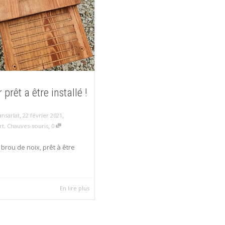
 prêt a être installé !
,
,
22 février 2021
nsarlat
,
rt
,
Chauves-souris
0
brou de noix, prêt à être
En lire plus