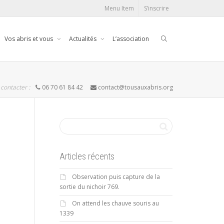
Menu Item
S’inscrire
Vos abris et vous
Actualités
L’association
contacter :
06 70 61 84 42
contact@tousauxabris.org
Articles récents
Observation puis capture de la
sortie du nichoir 769.
On attend les chauve souris au
1339