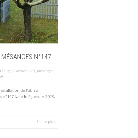
A MÉSANGES N°147
,
,
2 janvier 2023
Mésanges
,
l Laugt
nstallation de l’abri à
n°147 faite le 2 janvier 2023.
En lire plus