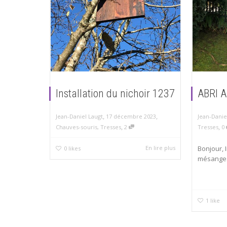
Installation du nichoir 1237
ABRI 
,
,
17 décembre 2023
Jean-Daniel Laugt
Jean-Danie
,
,
Chauves-souris
,
Tresses
2
Tresses
0
Bonjour, I
En lire plus
0
likes
mésanges 
1
like