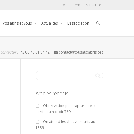
Menu Item
S’inscrire
Vos abris et vous
Actualités
L’association
contacter :
06 70 61 84 42
contact@tousauxabris.org
Articles récents
Observation puis capture de la
sortie du nichoir 769.
On attend les chauve souris au
1339