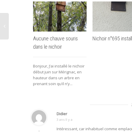
Aucune chauve souris
Nichoir n°695 instal
dans le nichoir
Bonjour, J’ai installé le nichoir
début juin sur Mérignac, en
hauteur dans un arbre en
prenant soin qu’il n’y...
Didier
3 ans Il y a
Intéressant, car inhabituel comme emplacem