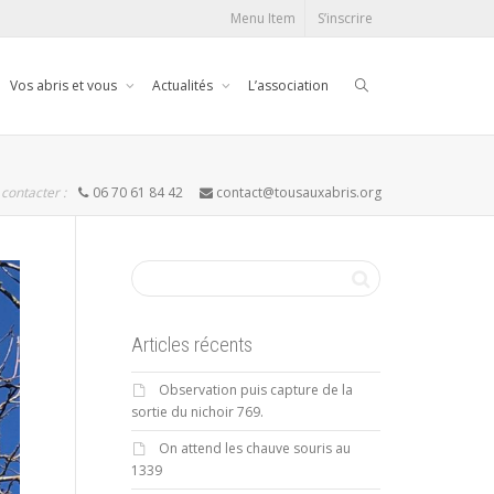
Menu Item
S’inscrire
Vos abris et vous
Actualités
L’association
contacter :
06 70 61 84 42
contact@tousauxabris.org
Articles récents
Observation puis capture de la
sortie du nichoir 769.
On attend les chauve souris au
1339