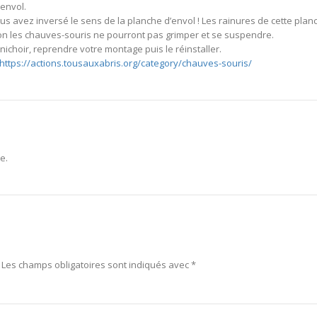
’envol.
us avez inversé le sens de la planche d’envol ! Les rainures de cette plan
sinon les chauves-souris ne pourront pas grimper et se suspendre.
nichoir, reprendre votre montage puis le réinstaller.
https://actions.tousauxabris.org/category/chauves-souris/
e.
Les champs obligatoires sont indiqués avec
*