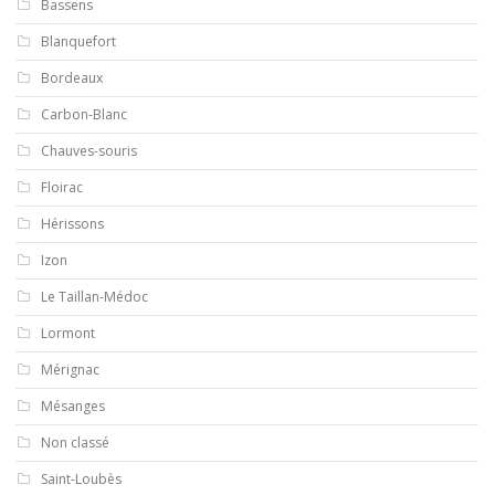
Bassens
Blanquefort
Bordeaux
Carbon-Blanc
Chauves-souris
Floirac
Hérissons
Izon
Le Taillan-Médoc
Lormont
Mérignac
Mésanges
Non classé
Saint-Loubès