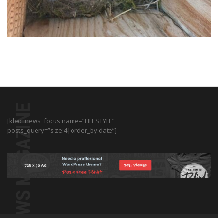
[kleo_news_focus name=”LIFESTYLE”
posts_query=”size:4|order_by:date”]