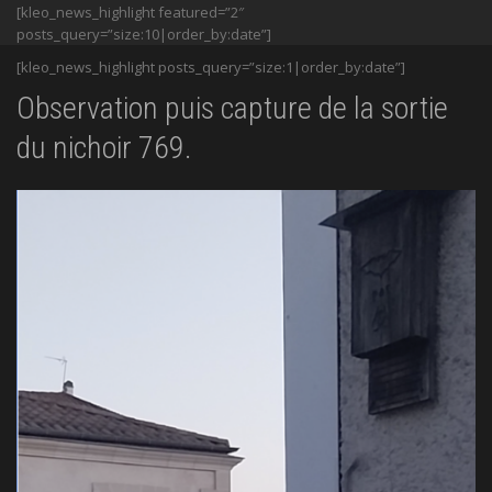
[kleo_news_highlight featured=”2″
posts_query=”size:10|order_by:date”]
[kleo_news_highlight posts_query=”size:1|order_by:date”]
Observation puis capture de la sortie
du nichoir 769.