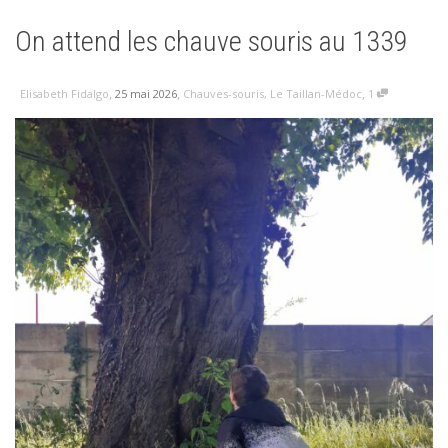
On attend les chauve souris au 1339
,
,
,
25 mai 2026
Chauves-souris
,
Le Taillan-Médoc
1
Elisabeth Fidalgo