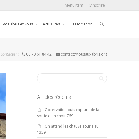
Menu Item
S’inscrire
Vos abris et vous
Actualités
L’association
contacter :
06 70 61 84 42
contact@tousauxabris.org
Articles récents
Observation puis capture de la
sortie du nichoir 769.
On attend les chauve souris au
1339