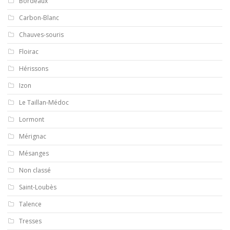
Bordeaux
Carbon-Blanc
Chauves-souris
Floirac
Hérissons
Izon
Le Taillan-Médoc
Lormont
Mérignac
Mésanges
Non classé
Saint-Loubès
Talence
Tresses