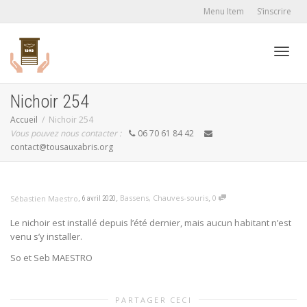
Menu Item
S’inscrire
Active
Nichoir 254
Accueil
Nichoir 254
Vous pouvez nous contacter :
06 70 61 84 42
navig
contact@tousauxabris.org
,
,
,
Bassens
,
Chauves-souris
0
Sébastien Maestro
6 avril 2020
Le nichoir est installé depuis l’été dernier, mais aucun habitant n’est
venu s’y installer.
So et Seb MAESTRO
PARTAGER CECI