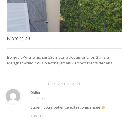
c
Nichoir 230
Bonjour, Voici le nichoir 230 installé depuis environ 2 ans à
Mérignac Arlac. Nous n’avons jamais vu d’occupants dedans.
1 COMMENTAIRE
Didier
5 ans Il y a
Super ! votre patience est récompensée
RÉPONSE