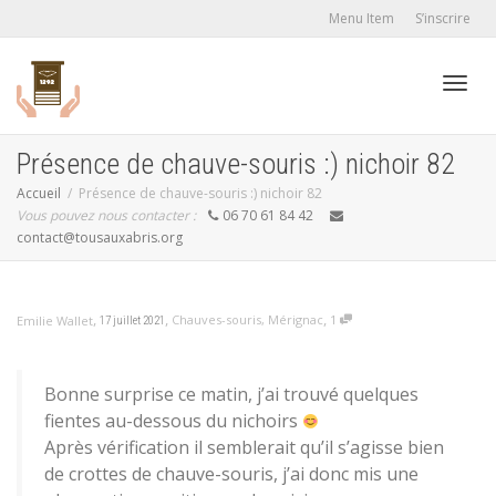
Menu Item
S’inscrire
Active
Présence de chauve-souris :) nichoir 82
Accueil
Présence de chauve-souris :) nichoir 82
Vous pouvez nous contacter :
06 70 61 84 42
navig
contact@tousauxabris.org
,
,
,
Chauves-souris
,
Mérignac
1
Emilie Wallet
17 juillet 2021
Bonne surprise ce matin, j’ai trouvé quelques
fientes au-dessous du nichoirs
Après vérification il semblerait qu’il s’agisse bien
de crottes de chauve-souris, j’ai donc mis une