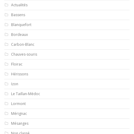
Actualités
Bassens
Blanquefort
Bordeaux
Carbon-Blanc
Chauves-souris
Floirac
Hérissons
Izon
Le Taillan-Médoc
Lormont
Mérignac
Mésanges
Non classé