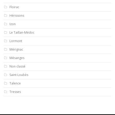
Floirac
Hérissons
Izon
Le Taillan-Médoc
Lormont
Mérignac
Mésanges
Non classé
Saint-Loubès
Talence
Tresses