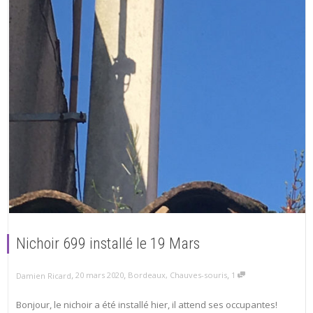
Nichoir 699 installé le 19 Mars
,
,
,
20 mars 2020
Bordeaux
,
Chauves-souris
1
Damien Ricard
Bonjour, le nichoir a été installé hier, il attend ses occupantes!