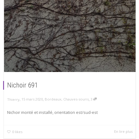
Nichoir 691
,
,
,
15 mars 2020
Bordeaux
,
Chauves-souris
3
Thierry
Nichoir monté et installé, orientation est/sud-est
En lire plus
0
likes