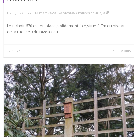
,
,
,
13 mars 2020
Bordeaux
,
Chauves-souris
0
François Garcia
Le nichoir 670 est en place, solidement fixé,situé à 7m du niveau
de la rue, 3.50 du niveau du...
En lire plus
1
like