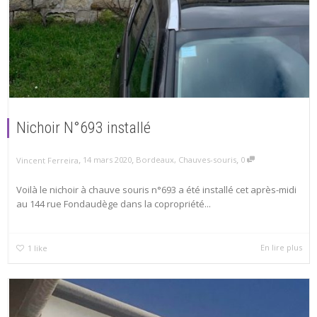
Nichoir N°693 installé
,
,
,
14 mars 2020
Bordeaux
,
Chauves-souris
0
Vincent Ferreira
Voilà le nichoir à chauve souris n°693 a été installé cet après-midi
au 144 rue Fondaudège dans la copropriété...
En lire plus
1
like