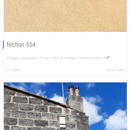
Nichoir 654
,
,
,
13 mars 2020
Bordeaux
,
Chauves-souris
0
Philippe Lamartinie
En lire plus
0
likes