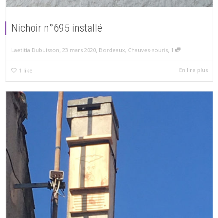
Nichoir n°695 installé
,
,
,
23 mars 2020
Bordeaux
,
Chauves-souris
1
Laetitia Dubuisson
En lire plus
1
like