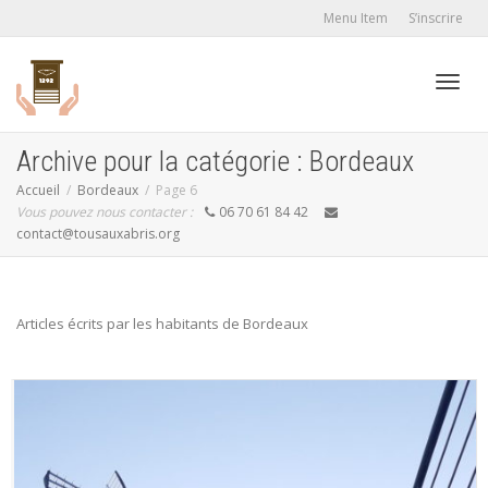
Menu Item
S’inscrire
Active
Archive pour la catégorie : Bordeaux
Accueil
Bordeaux
Page 6
Vous pouvez nous contacter :
06 70 61 84 42
navig
contact@tousauxabris.org
Articles écrits par les habitants de Bordeaux