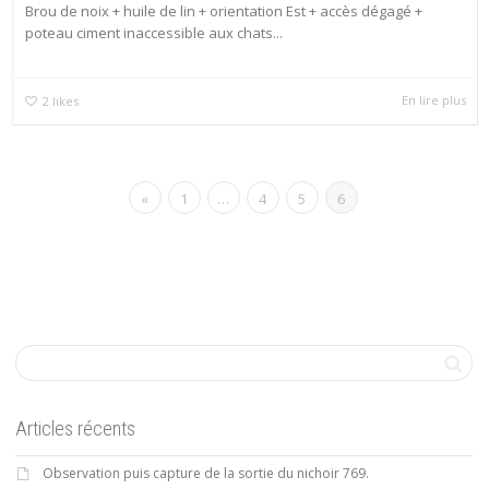
Brou de noix + huile de lin + orientation Est + accès dégagé +
poteau ciment inaccessible aux chats...
En lire plus
2
likes
«
1
…
4
5
6
Articles récents
Observation puis capture de la sortie du nichoir 769.