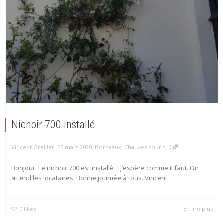
Nichoir 700 installé
,
,
,
25 mars 2020
Bordeaux
,
Chauves-souris
0
Vincent Grellier
Bonjour, Le nichoir 700 est installé… j’espère comme il faut. On
attend les locataires. Bonne journée à tous. Vincent
En lire plus
0
likes